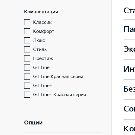
Ст
Комплектация
Классик
Па
Комфорт
Люкс
Эк
Подо
Стиль
Престиж
GT Line
Ин
Легк
GT Line Красная серия
Элек
GT Line+
—
Бе
Сиде
GT Line+ Красная серия
Легк
Боко
Со
Коле
—
—
Сиде
Опции
Ко
Пред
Внеш
—