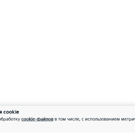
овая приборная панель 12.3"
—
—
кционный дисплей на лобовое стекло
—
—
я cookie
 обработку
cookie-файлов
в том числе, с использованием метри