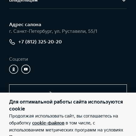
Владельцам
Адрес салонa
г. Санкт-Петербург, ул. Руставели, 55/1
+7 (812) 325-20-20
Соцсети
Заказать звонок
Для оптимальной работы сайта используются
cookie
Продолжая использовать сайт, вы соглашаетесь на
© 2026 Юридические лица ООО «МАНКОМ-АВТО» (Фактический
адрес: г. Санкт-Петербург, ул. Руставели, 55/1; Телефон: +7 (812)
обработку
cookie-файлов
в том числе, с
325-20-20; ИНН: 7804605658; ОГРН: 1177847290917), ООО «Киа
использованием метрических программ на условиях
Россия и СНГ» (Фактический адрес: г.Москва, Валовая 26;
Телефон: 8 800 301 08 80; ИНН: 7728674093; ОГРН: