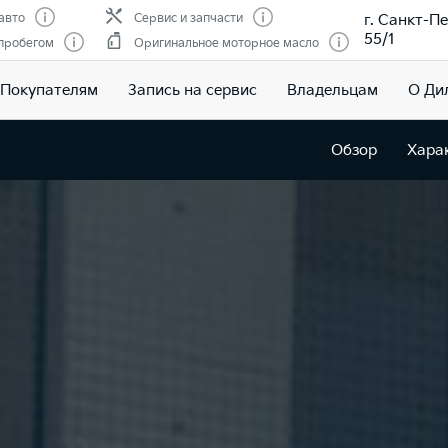
г. Санкт-Пе
авто
Сервис и запчасти
55/1
 пробегом
Оригинальное моторное масло
Покупателям
Запись на сервис
Владельцам
О Ди
Обзор
Хара