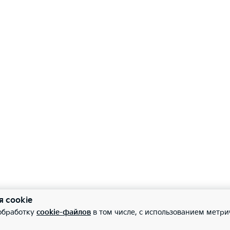
ема предотвращения столкновения при выезде с парковки 
—
роводная зарядка для мобильных устройств
—
ра заднего вида
—
ема кругового обзора с 4 камерами (SVM)
—
ие датчики парковки
я cookie
 обработку
cookie-файлов
в том числе, с использованием метри