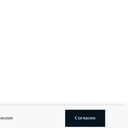
задним ходом (PCA)
—
—
Согласен
ческих