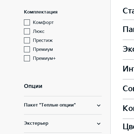
Ст
Комплектация
Комфорт
Па
Люкс
Престиж
Эк
Премиум
Подо
Премиум+
Ин
Сдви
Элек
Опции
Со
Сиде
Сдви
—
Пакет "Теплые опции"
—
Ко
Подо
Инте
Сиде
—
Экстерьер
Цв
Инте
—
Элек