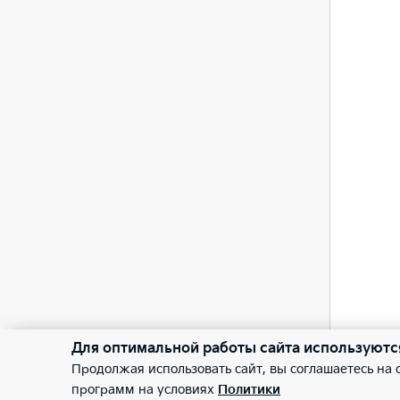
—
Сист
—
Бесп
—
Каме
Сист
—
Задн
Для оптимальной работы сайта используютс
Продолжая использовать сайт, вы соглашаетесь на
программ на условиях
Политики