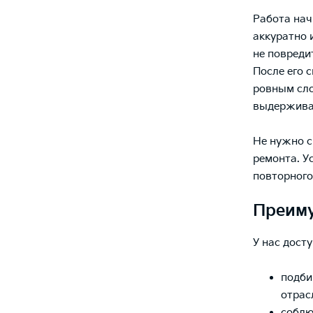
Работа нач
аккуратно 
не повреди
После его 
ровным сло
выдерживае
Не нужно с
ремонта. У
повторного
Преиму
У нас дост
подби
отрас
соблю