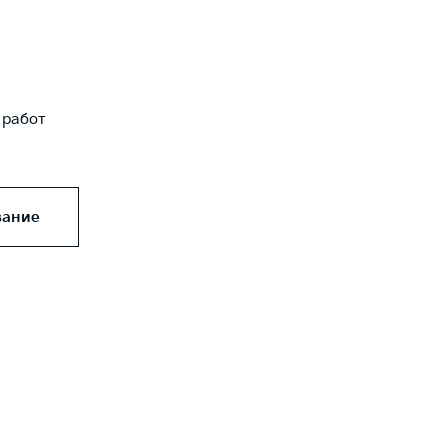
 работ
вание