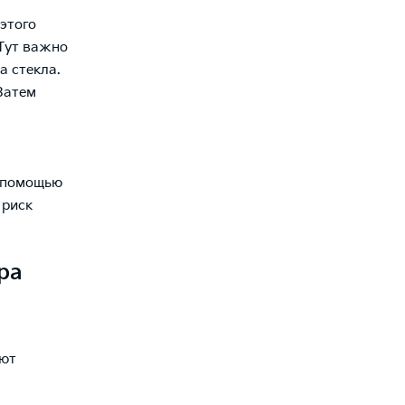
этого
 Тут важно
а стекла.
 Затем
с помощью
 риск
ра
уют