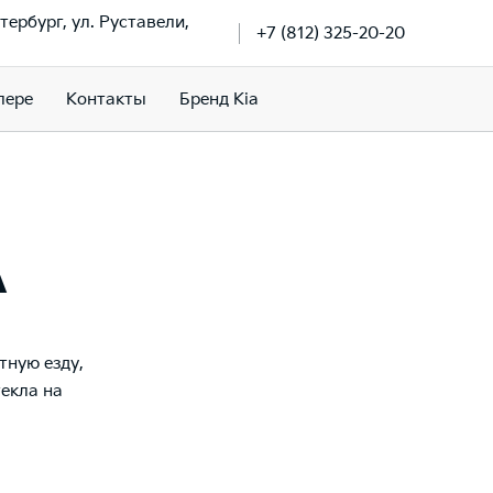
тербург, ул. Руставели,
+7 (812) 325-20-20
лере
Контакты
Бренд Kia
A
тную езду,
текла на