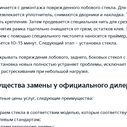
инается с демонтажа поврежденного лобового стекла. Для 
извлекается уплотнитель, снимаются дворники и накладка.
ть крепления. Затем продевается специальная нить для срез
снятия рамка тщательно очищается от грязи, остатков клея.
ем с помощью специального пистолета наносится праймер,
тся 10–15 минут. Следующий этап – установка стекла.
крывать повреждения лобового, заднего, боковых стекол 
становка новых полностью устраняет проблемы, исключает
 растрескивания при небольшой нагрузке.
щества замены у официального диле
упные цены услуг, следующие преимущества:
раем стекла в соответствии моделью, которые соответств
левым стандартам;
даем технологию замены;