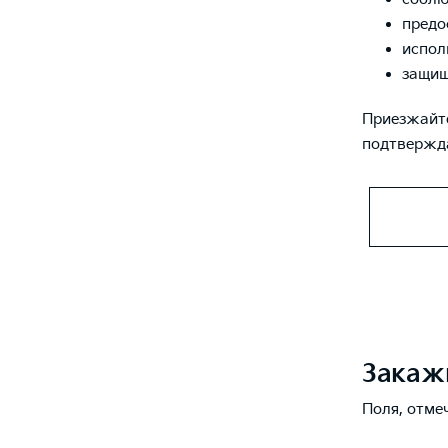
предо
испол
защищ
Приезжайте
подтвержда
Закаж
Поля, отме