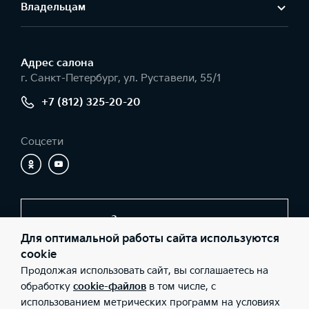
Владельцам
Адрес салонa
г. Санкт-Петербург, ул. Руставели, 55/1
+7 (812) 325-20-20
Соцсети
Заказать звонок
Для оптимальной работы сайта используются
cookie
Продолжая использовать сайт, вы соглашаетесь на
© 2026 Юридические лица ООО «МАНКОМ-АВТО» (Фактический
адрес: г. Санкт-Петербург, ул. Руставели, 55/1; Телефон: +7 (812)
обработку
cookie-файлов
в том числе, с
325-20-20; ИНН: 7804605658; ОГРН: 1177847290917), ООО «Киа
использованием метрических программ на условиях
Россия и СНГ» (Фактический адрес: г.Москва, Валовая 26;