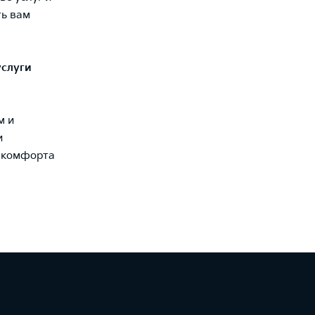
ть вам
услуги
м и
и
о комфорта