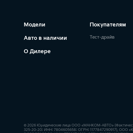
Модели
Покупателям
Тест-драйв
Авто в наличии
О Дилере
© 2026 Юридические лица ООО «МАНКОМ-АВТО» (Фактический а
325-20-20; ИНН: 7804605658; ОГРН: 1177847290917), ООО «Ки