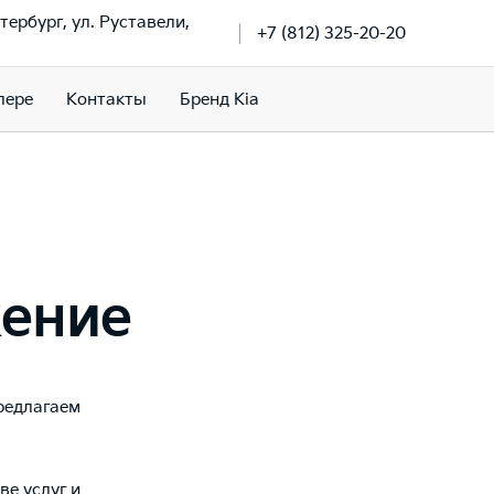
тербург, ул. Руставели,
+7 (812) 325-20-20
лере
Контакты
Бренд Kia
ение
редлагаем
е услуг и