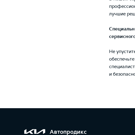
профессион
лучшие реш
Специальн
сервисного
Не упустит
обеспечьте
специалист
и безопасн
Автопродикс