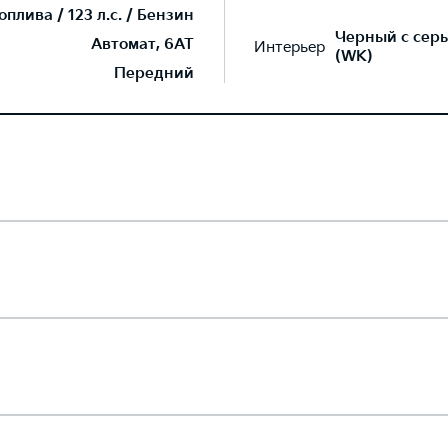
плива / 123 л.с. / Бензин
Черный с серы
Автомат, 6AT
Интерьер
(WK)
Передний