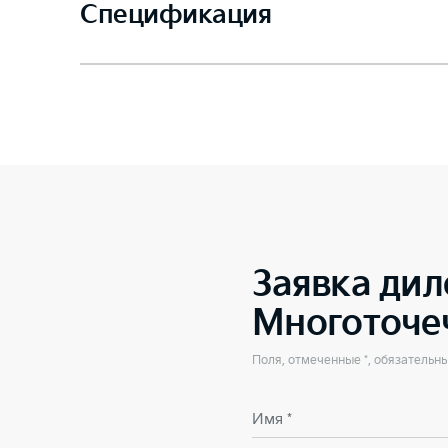
Спецификация
Заявка дил
Многоточе
Поля, отмеченные *, обязательн
Имя *