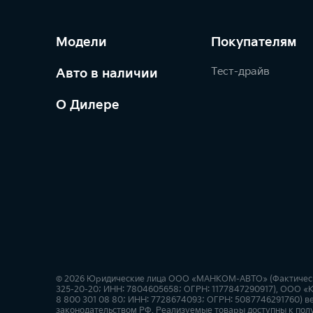
Модели
Покупателям
Тест-драйв
Авто в наличии
О Дилере
© 2026 Юридические лица ООО «МАНКОМ-АВТО» (Фактический а
325-20-20; ИНН: 7804605658; ОГРН: 1177847290917), ООО «Ки
8 800 301 08 80; ИНН: 7728674093; ОГРН: 5087746291760) ве
законодательством РФ. Реализуемые товары доступны к пол